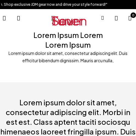
Shop exclusive JDM gear now and drive your style forward!"
0
Lorem Ipsum Lorem
Lorem Ipsum
Lorem ipsum dolor sit amet, consectetur adipiscing elit. Duis
efficitur bibendum dignissim. Mauris arcu nulla,
Lorem ipsum dolor sit amet,
consectetur adipiscing elit. Morbi in
est est. Class aptent taciti sociosqu
himenaeos laoreet fringilla ipsum. Duis