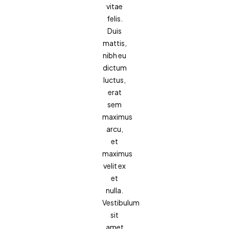
vitae
felis.
Duis
mattis,
nibh eu
dictum
luctus,
erat
sem
maximus
arcu,
et
maximus
velit ex
et
nulla.
Vestibulum
sit
amet